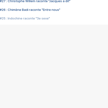
#27 : Christophe Willem raconte "Jacques a dit"
#26 : Chimène Badi raconte "Entre nous"
#25 : Indochine raconte "3e sexe"
#24 : Zaho raconte "C'est chelou"
#23 : Patrick Bruel raconte "Au café des délices"
#22 : Kyo raconte "Le chemin"
#21 : Nolwenn Leroy raconte "Cassé"
#20 : Patrick Hernandez raconte "Born to be alive"
#19 : Lorie raconte "Près de moi"
#18 : Michael Jones raconte "A nos actes manqués" (avec Jean-Jacque
#17 : Khaled raconte "Aïcha"
#16 : Corneille raconte "Parce qu'on vient de loin"
#15 : Indochine raconte "L'aventurier"