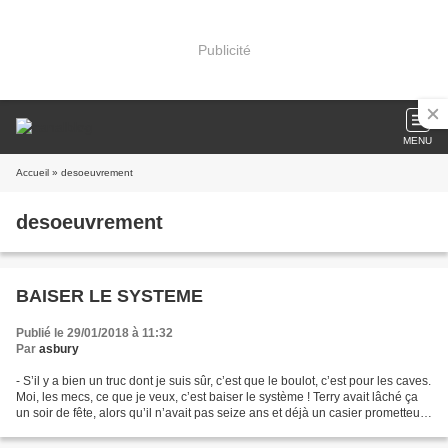
Publicité
MENU
Accueil
» desoeuvrement
desoeuvrement
BAISER LE SYSTEME
Publié le 29/01/2018 à 11:32
Par
asbury
- S’il y a bien un truc dont je suis sûr, c’est que le boulot, c’est pour les caves.
Moi, les mecs, ce que je veux, c’est baiser le système ! Terry avait lâché ça
un soir de fête, alors qu’il n’avait pas seize ans et déjà un casier prometteur.
Tandis...