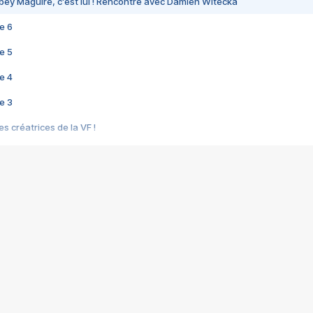
bey Maguire, c'est lui ! Rencontre avec Damien Witecka
e 6
e 5
e 4
e 3
s créatrices de la VF !
e 2
e 1
e Mektoub My Love arrive enfin ! Rencontre avec Shaïn Boumedine et Sal
i : après Toni en famille
elle réalise le bouleversant Dites lui que je l'aime
ais ! Rencontre autour de Vie privée de Rebecca Zlotowski
 de Marguerite, Grave... Rencontre avec Ella Rumpf