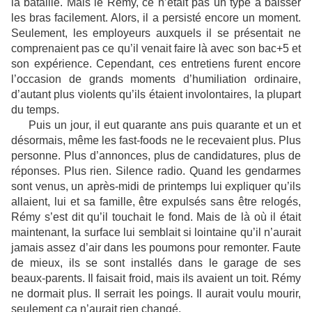
la bataille. Mais le Rémy, ce n’était pas un type à baisser
les bras facilement. Alors, il a persisté encore un moment.
Seulement, les employeurs auxquels il se présentait ne
comprenaient pas ce qu’il venait faire là avec son bac+5 et
son expérience. Cependant, ces entretiens furent encore
l’occasion de grands moments d’humiliation ordinaire,
d’autant plus violents qu’ils étaient involontaires, la plupart
du temps.
Puis un jour, il eut quarante ans puis quarante et un et
désormais, même les fast-foods ne le recevaient plus. Plus
personne. Plus d’annonces, plus de candidatures, plus de
réponses. Plus rien. Silence radio. Quand les gendarmes
sont venus, un après-midi de printemps lui expliquer qu’ils
allaient, lui et sa famille, être expulsés sans être relogés,
Rémy s’est dit qu’il touchait le fond. Mais de là où il était
maintenant, la surface lui semblait si lointaine qu’il n’aurait
jamais assez d’air dans les poumons pour remonter. Faute
de mieux, ils se sont installés dans le garage de ses
beaux-parents. Il faisait froid, mais ils avaient un toit. Rémy
ne dormait plus. Il serrait les poings. Il aurait voulu mourir,
seulement ça n’aurait rien changé.