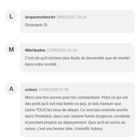
L
larguemonlourlet
28/02/2017 20:14
Désespoir 😥
M
MlleOpaline
17/03/2014 22:18
C'est sûr qu'il est bien plus facile de descendre que de monter
dans notre société...
A
asbury
15/04/2009 17:39
Merci une fois encore pour ton commentaire. POur ce qui est
des ports qu'il soit mal famés ou pas, je dois t'avouer que
j'aime TOUS les lieux de départ. Ce sont des endroits ancrés
dans l'immédiat, dans une certaine forme d'urgence constante
et pourtant propice au dépaysement. Quoi qu'il en soit tu as
raison, c'est une bonne idée. A bientôt. Asbury.